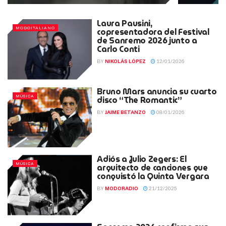
Laura Pausini,
MODOITALIANO
copresentadora del Festival
de Sanremo 2026 junto a
Carlo Conti
BY
NIKOLÁS LÓPEZ
12/01/2026
Bruno Mars anuncia su cuarto
MÚSICA
disco “The Romantic”
BY
JAIME BETANZO
08/01/2026
Adiós a Julio Zegers: El
MÚSICA
arquitecto de canciones que
conquistó la Quinta Vergara
BY
MODORADIO
21/12/2025