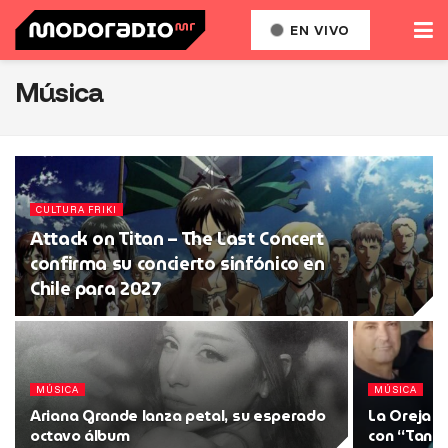
EN VIVO
Música
CULTURA FRIKI
Attack on Titan – The Last Concert
confirma su concierto sinfónico en
Chile para 2027
MÚSICA
MÚSICA
Ariana Grande lanza petal, su esperado
La Oreja d
octavo álbum
con “Tanta