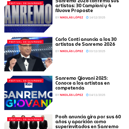
Sanremo 2026 confirma sus
FESTIVAL DE SANREMO
artistas: 30 Campioni y 4
Nuove Proposte
BY
NIKOLÁS LÓPEZ
14/12/2025
Carlo Conti anuncia a los 30
FESTIVAL DE SANREMO
artistas de Sanremo 2026
BY
NIKOLÁS LÓPEZ
03/12/2025
Sanremo Giovani 2025:
FESTIVAL DE SANREMO
Conoce a los artistas en
competencia
BY
NIKOLÁS LÓPEZ
04/11/2025
Pooh anuncia gira por sus 60
FESTIVAL DE SANREMO
años y aparición como
superinvitados en Sanremo