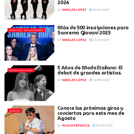
2026
BY
NIKOLÁS LÓPEZ
29/10/2025
Más de 500 inscripciones para
FESTIVAL DE SANREMO
Sanremo Giovani 2025
BY
NIKOLÁS LÓPEZ
27/10/2025
5 Años de ModoItaliano: El
MODOITALIANO
debut de grandes artistas.
BY
NIKOLÁS LÓPEZ
11/08/2025
Conoce las próximas giras y
MÚSICA
conciertos para este mes de
Agosto
BY
ROQUE ESPINOZA
05/08/2025