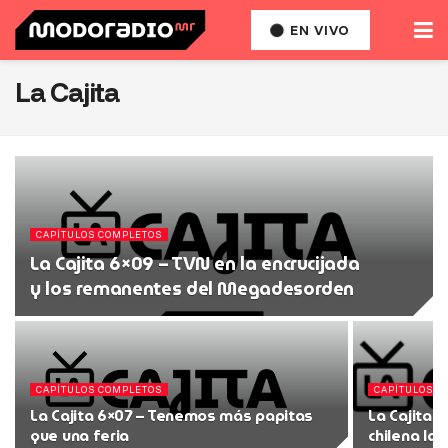
EN VIVO
La Cajita
CAPÍTULOS COMPLETOS
La Cajita 6×09 – TVN en la encrucijada
y los remanentes del Megadesorden
CAPÍTULOS COMPLETOS
CAPÍTULOS C
La Cajita 6×07 – Tenemos más papitas
La Cajita 
que una feria
chilena las