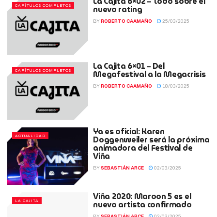
La Cajita 6×02 – Todo sobre el
CAPÍTULOS COMPLETOS
nuevo rating
BY
ROBERTO CAAMAÑO
25/03/2025
La Cajita 6×01 – Del
CAPÍTULOS COMPLETOS
Megafestival a la Megacrisis
BY
ROBERTO CAAMAÑO
18/03/2025
Ya es oficial: Karen
ACTUALIDAD
Doggenweiler será la próxima
animadora del Festival de
Viña
BY
SEBASTIÁN ARCE
02/03/2025
Viña 2020: Maroon 5 es el
LA CAJITA
nuevo artista confirmado
BY
SEBASTIÁN ARCE
02/03/2025