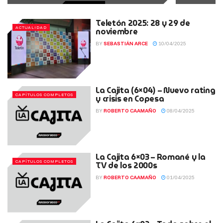
Teletón 2025: 28 y 29 de
ACTUALIDAD
noviembre
BY
SEBASTIÁN ARCE
10/04/2025
La Cajita (6×04) – Nuevo rating
CAPÍTULOS COMPLETOS
y crisis en Copesa
BY
ROBERTO CAAMAÑO
08/04/2025
La Cajita 6×03 – Romané y la
CAPÍTULOS COMPLETOS
TV de los 2000s
BY
ROBERTO CAAMAÑO
01/04/2025