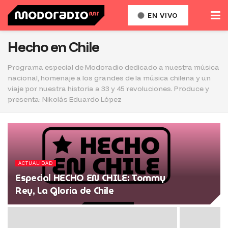
EN VIVO
Hecho en Chile
Programa especial de Modoradio dedicado a nuestra música
nacional, homenaje a los grandes de la música chilena y un
viaje por nuestra historia a 33 y 45 revoluciones. Produce y
presenta: Nikolás Eduardo López
ACTUALIDAD
Especial HECHO EN CHILE: Tommy
Rey, La Gloria de Chile