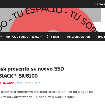
Progr
CULTURA FRIKI
TECH
PROGRAMAS
NO
isk presenta su nuevo SSD
LACK™ SN8100
TIÁN ARCE
21/10/2025
0
actividad recreativa en Lucid Dreams, centro de juegos de
 virtual y aumentada ubicado en el Mall Parque ...