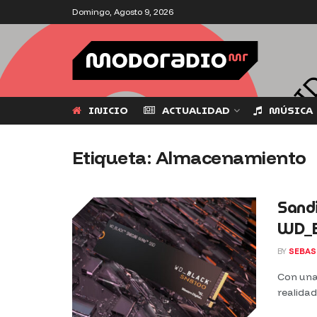
Domingo, Agosto 9, 2026
INICIO
ACTUALIDAD
MÚSICA
Etiqueta:
Almacenamiento
Sand
WD_B
BY
SEBAS
Con una 
realidad