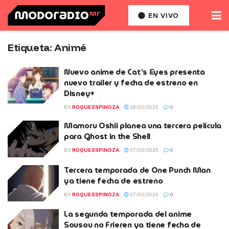
EN VIVO
Etiqueta:
Animé
Nuevo anime de Cat’s Eyes presenta
nuevo trailer y fecha de estreno en
Disney+
BY
ROQUE ESPINOZA
18/03/2025
0
Mamoru Oshii planea una tercera película
para Ghost in the Shell
BY
ROQUE ESPINOZA
07/03/2025
0
Tercera temporada de One Punch Man
ya tiene fecha de estreno
BY
ROQUE ESPINOZA
07/03/2025
0
La segunda temporada del anime
Sousou no Frieren ya tiene fecha de