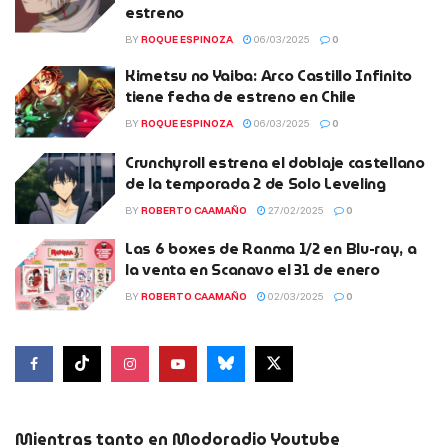
estreno
BY
ROQUE ESPINOZA
06/03/2025
0
Kimetsu no Yaiba: Arco Castillo Infinito
tiene fecha de estreno en Chile
BY
ROQUE ESPINOZA
06/03/2025
0
Crunchyroll estrena el doblaje castellano
de la temporada 2 de Solo Leveling
BY
ROBERTO CAAMAÑO
27/02/2025
0
Las 6 boxes de Ranma 1/2 en Blu-ray, a
la venta en Scanavo el 31 de enero
BY
ROBERTO CAAMAÑO
02/03/2025
0
Mientras tanto en Modoradio Youtube