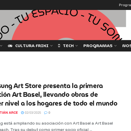
Progr
CULTURA FRIKI
TECH
PROGRAMAS
NO
ng Art Store presenta la primera
ción Art Basel, llevando obras de
r nivel a los hogares de todo el mundo
TIÁN ARCE
02/03/2025
0
 está ampliando su asociación con Art Basel a Art Basel
ach. Tras su debut como primer socio oficial ...