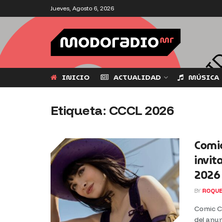
Jueves, Agosto 6, 2026
INICIO
ACTUALIDAD
MÚSICA
Etiqueta:
CCCL 2026
Comic
invit
2026
BY
ROQUE
Comic C
del anun