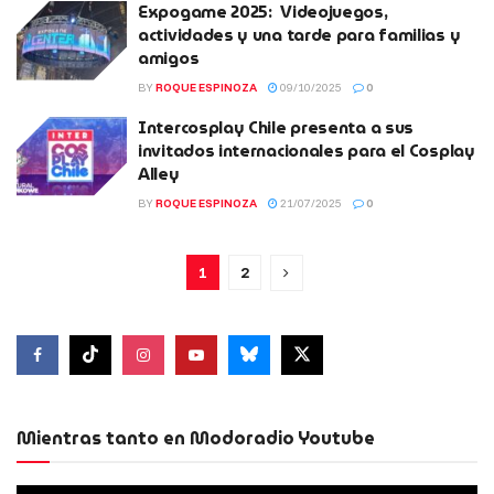
Expogame 2025: Videojuegos,
actividades y una tarde para familias y
amigos
BY
ROQUE ESPINOZA
09/10/2025
0
Intercosplay Chile presenta a sus
invitados internacionales para el Cosplay
Alley
BY
ROQUE ESPINOZA
21/07/2025
0
1
2
Mientras tanto en Modoradio Youtube