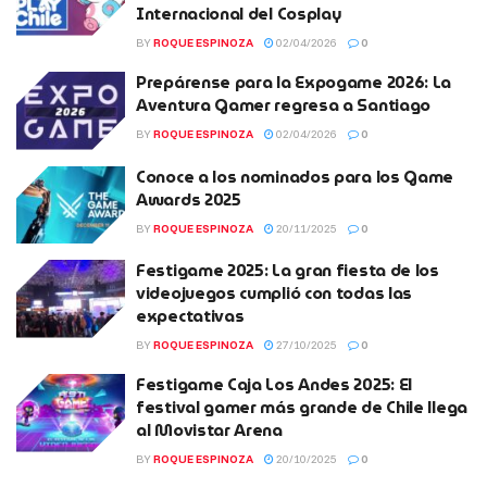
Internacional del Cosplay
BY
ROQUE ESPINOZA
02/04/2026
0
Prepárense para la Expogame 2026: La
Aventura Gamer regresa a Santiago
BY
ROQUE ESPINOZA
02/04/2026
0
Conoce a los nominados para los Game
Awards 2025
BY
ROQUE ESPINOZA
20/11/2025
0
Festigame 2025: La gran fiesta de los
videojuegos cumplió con todas las
expectativas
BY
ROQUE ESPINOZA
27/10/2025
0
Festigame Caja Los Andes 2025: El
festival gamer más grande de Chile llega
al Movistar Arena
BY
ROQUE ESPINOZA
20/10/2025
0