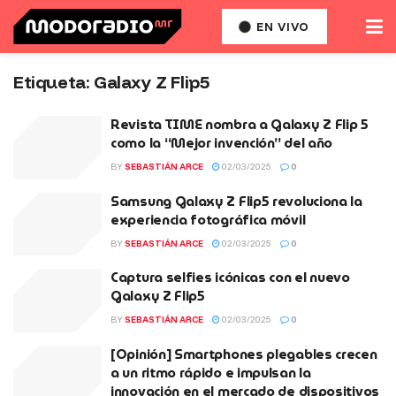
EN VIVO
Etiqueta:
Galaxy Z Flip5
Revista TIME nombra a Galaxy Z Flip 5
como la “Mejor invención” del año
BY
SEBASTIÁN ARCE
02/03/2025
0
Samsung Galaxy Z Flip5 revoluciona la
experiencia fotográfica móvil
BY
SEBASTIÁN ARCE
02/03/2025
0
Captura selfies icónicas con el nuevo
Galaxy Z Flip5
BY
SEBASTIÁN ARCE
02/03/2025
0
[Opinión] Smartphones plegables crecen
a un ritmo rápido e impulsan la
innovación en el mercado de dispositivos