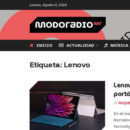
Jueves, Agosto 6, 2026
INICIO
ACTUALIDAD
MÚSICA
Etiqueta:
Lenovo
Lenov
portá
BY
ROQUE
En el m
Barcelo
tecnológ