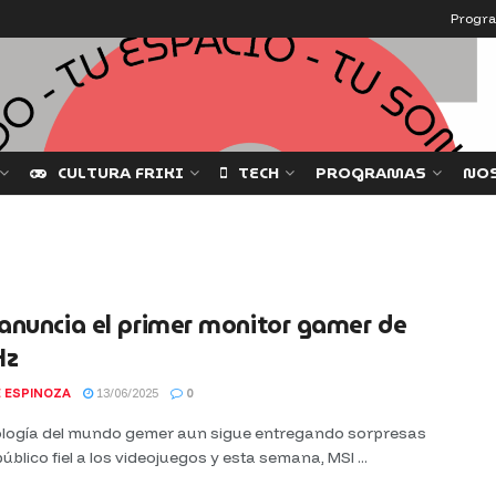
Progr
CULTURA FRIKI
TECH
PROGRAMAS
NO
nuncia el primer monitor gamer de
Hz
 ESPINOZA
13/06/2025
0
ología del mundo gemer aun sigue entregando sorpresas
público fiel a los videojuegos y esta semana, MSI ...