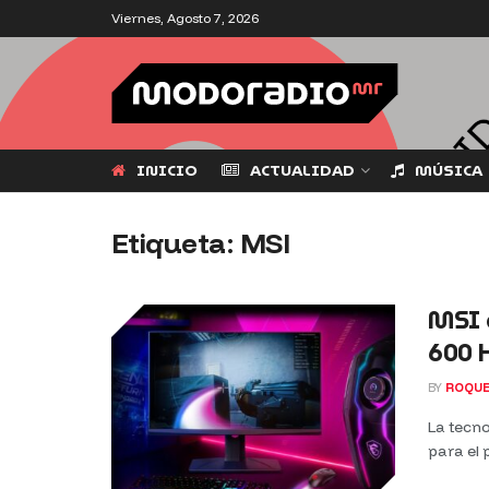
Viernes, Agosto 7, 2026
INICIO
ACTUALIDAD
MÚSICA
Etiqueta:
MSI
MSI a
600 
BY
ROQUE
La tecn
para el 