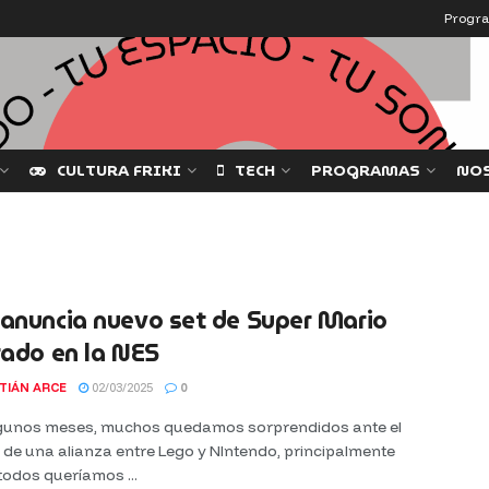
Progr
CULTURA FRIKI
TECH
PROGRAMAS
NO
anuncia nuevo set de Super Mario
rado en la NES
TIÁN ARCE
02/03/2025
0
gunos meses, muchos quedamos sorprendidos ante el
de una alianza entre Lego y NIntendo, principalmente
odos queríamos ...