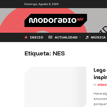
Domingo, Agosto 9, 2026
INICIO
ACTUALIDAD
MÚSICA
Etiqueta:
NES
Lego 
inspi
BY
SEBAS
Hace al
anuncio 
porque t