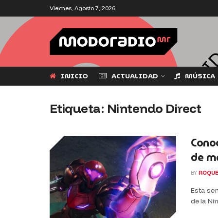
Viernes, Agosto 7, 2026
INICIO
ACTUALIDAD
MÚSICA
Etiqueta:
Nintendo Direct
Conoc
de m
BY
ROQUE
Esta se
de la Nin