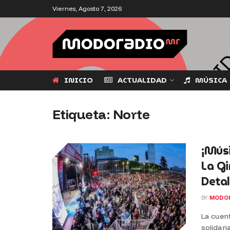
Viernes, Agosto 7, 2026
INICIO
ACTUALIDAD
MÚSICA
Etiqueta:
Norte
¡Músi
La Gi
Detal
BY
MODO
La cuen
solidari