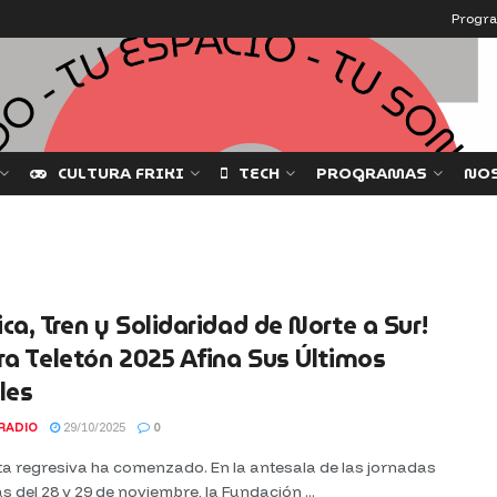
Progr
CULTURA FRIKI
TECH
PROGRAMAS
NO
ca, Tren y Solidaridad de Norte a Sur!
ra Teletón 2025 Afina Sus Últimos
les
RADIO
29/10/2025
0
ta regresiva ha comenzado. En la antesala de las jornadas
as del 28 y 29 de noviembre, la Fundación ...