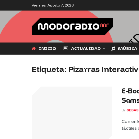
Viernes, Agosto 7, 2026
INICIO
ACTUALIDAD
MÚSICA
Etiqueta:
Pizarras Interacti
E-Boa
Sams
BY
SEBAS
Con enf
táctiles