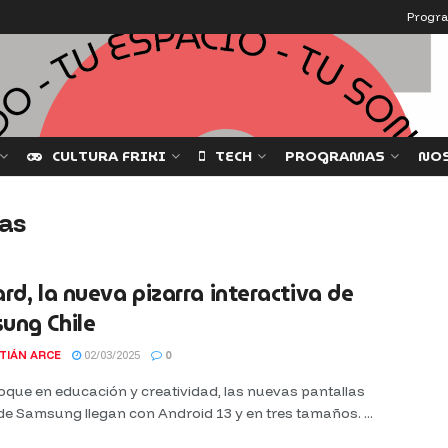
Progr
CULTURA FRIKI
TECH
PROGRAMAS
NO
vas
rd, la nueva pizarra interactiva de
ung Chile
TIÁN ARCE
02/03/2025
0
oque en educación y creatividad, las nuevas pantallas
 de Samsung llegan con Android 13 y en tres tamaños. ...