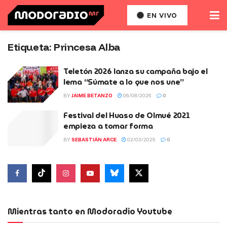
EN VIVO
Etiqueta:
Princesa Alba
Teletón 2026 lanza su campaña bajo el
lema “Súmate a lo que nos une”
BY
JAIME BETANZO
06/08/2026
0
Festival del Huaso de Olmué 2021
empieza a tomar forma
BY
SEBASTIÁN ARCE
02/03/2025
0
Mientras tanto en Modoradio Youtube