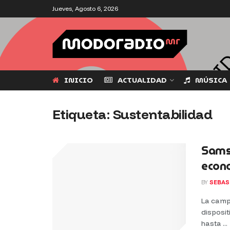
Jueves, Agosto 6, 2026
INICIO
ACTUALIDAD
MÚSICA
Etiqueta:
Sustentabilidad
Sams
econo
BY
SEBAS
La campa
disposi
hasta ...