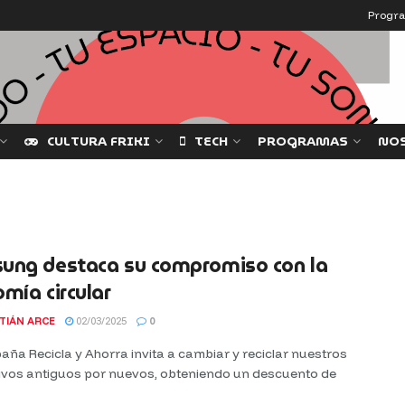
Progr
CULTURA FRIKI
TECH
PROGRAMAS
NO
ung destaca su compromiso con la
mía circular
TIÁN ARCE
02/03/2025
0
ña Recicla y Ahorra invita a cambiar y reciclar nuestros
tivos antiguos por nuevos, obteniendo un descuento de