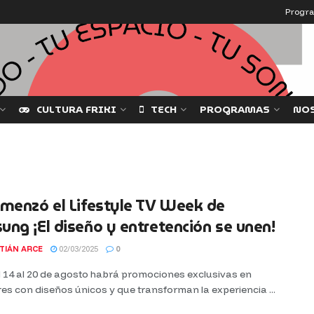
Progr
CULTURA FRIKI
TECH
PROGRAMAS
NO
menzó el Lifestyle TV Week de
ng ¡El diseño y entretención se unen!
TIÁN ARCE
02/03/2025
0
l 14 al 20 de agosto habrá promociones exclusivas en
res con diseños únicos y que transforman la experiencia ...