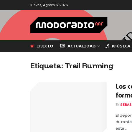
Jueves, Agosto 6, 2026
INICIO
ACTUALIDAD
MÚSICA
Etiqueta:
Trail Running
Los c
form
BY
SEBAS
El depor
durante
este ...