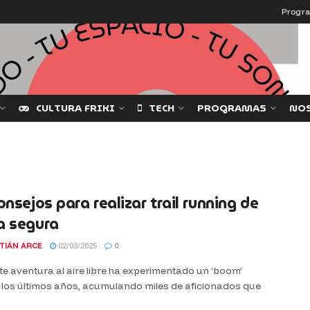
Progr
CULTURA FRIKI
TECH
PROGRAMAS
NO
onsejos para realizar trail running de
a segura
TIÁN ARCE
02/03/2025
0
te aventura al aire libre ha experimentado un ‘boom’
 los últimos años, acumulando miles de aficionados que