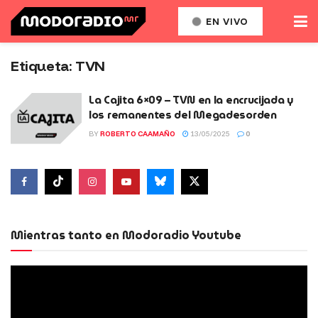
EN VIVO
Etiqueta:
TVN
La Cajita 6×09 – TVN en la encrucijada y
los remanentes del Megadesorden
BY
ROBERTO CAAMAÑO
13/05/2025
0
Mientras tanto en Modoradio Youtube