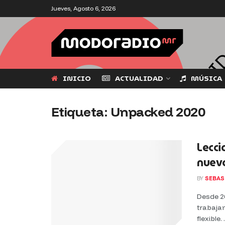
Jueves, Agosto 6, 2026
INICIO
ACTUALIDAD
MÚSICA
Etiqueta:
Unpacked 2020
Lecci
nuev
BY
SEBAS
Desde 2
trabajan
flexible. .