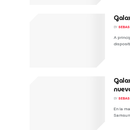
Galax
BY
SEBAS
A princ
disposit
Galax
nuev
BY
SEBAS
En la m
Samsung,