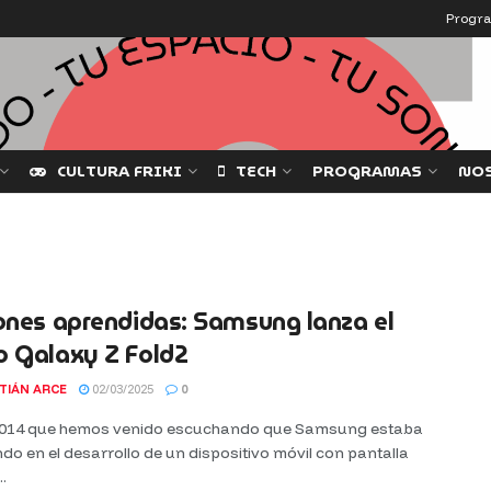
Progr
CULTURA FRIKI
TECH
PROGRAMAS
NO
ones aprendidas: Samsung lanza el
o Galaxy Z Fold2
TIÁN ARCE
02/03/2025
0
014 que hemos venido escuchando que Samsung estaba
do en el desarrollo de un dispositivo móvil con pantalla
..