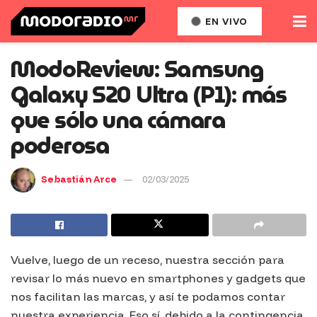
EN VIVO
ModoReview: Samsung
Galaxy S20 Ultra (P1): más
que sólo una cámara
poderosa
Sebastián Arce
02/03/2025
Vuelve, luego de un receso, nuestra sección para
revisar lo más nuevo en
smartphones
y
gadgets
que
nos facilitan las marcas, y así te podamos contar
nuestra experiencia. Eso sí, debido a la contingencia