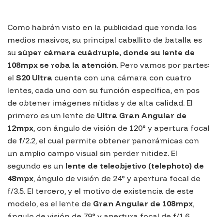
Como habrán visto en la publicidad que ronda los
medios masivos, su principal caballito de batalla es
su
súper cámara cuádruple, donde su lente de
108mpx se roba la atención
. Pero vamos por partes:
el
S20 Ultra
cuenta con una cámara con cuatro
lentes, cada uno con su función específica, en pos
de obtener imágenes nítidas y de alta calidad. El
primero es un lente de
Ultra Gran Angular de
12mpx
, con ángulo de visión de 120° y apertura focal
de f/2.2, el cual permite obtener panorámicas con
un amplio campo visual sin perder nitidez. El
segundo es un
lente de teleobjetivo (
telephoto
) de
48mpx
, ángulo de visión de 24° y apertura focal de
f/3.5. El tercero, y el motivo de existencia de este
modelo, es el lente de
Gran Angular de 108mpx
,
ángulo de visión de 79° y apertura focal de f/1.6.