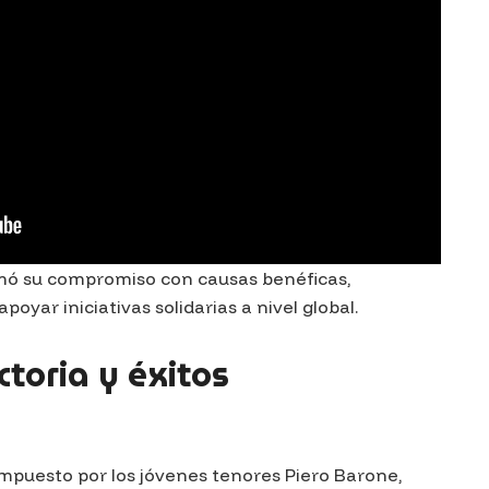
rmó su compromiso con causas benéficas,
oyar iniciativas solidarias a nivel global.
toria y éxitos
mpuesto por los jóvenes tenores Piero Barone,