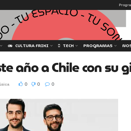
Progr
CULTURA FRIKI
TECH
PROGRAMAS
NO
te año a Chile con su g
0
0
0
úsica