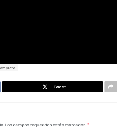
ompleto
Tweet
*
da.
Los campos requeridos están marcados