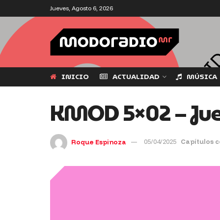
Jueves, Agosto 6, 2026
INICIO
ACTUALIDAD
MÚSICA
KMOD 5×02 – Juev
Roque Espinoza
05/04/2025
Capítulos 