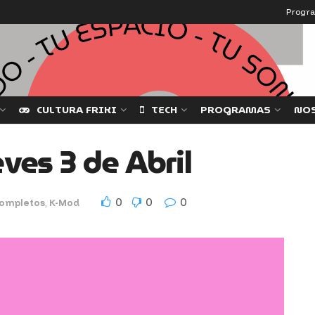
Progr
CULTURA FRIKI
TECH
PROGRAMAS
NO
es 3 de Abril
0
0
0
completos
,
K-Mod