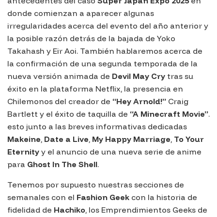
antecedentes del caso
Super Japan Expo 2025
en
donde comienzan a aparecer algunas
irregularidades acerca del evento del año anterior y
la posible razón detrás de la bajada de Yoko
Takahash y Eir Aoi. También hablaremos acerca de
la confirmación de una segunda temporada de la
nueva versión animada de
Devil May Cry
tras su
éxito en la plataforma Netflix, la presencia en
Chilemonos del creador de
“Hey Arnold!”
Craig
Bartlett y el éxito de taquilla de
“A Minecraft Movie”
.
esto junto a las breves informativas dedicadas
Makeine
,
Date a Live
,
My Happy Marriage
,
To Your
Eternity
y el anuncio de una nueva serie de anime
para
Ghost In The Shell
.
Tenemos por supuesto nuestras secciones de
semanales con el
Fashion Geek
con la historia de
fidelidad de
Hachiko
, los Emprendimientos Geeks de