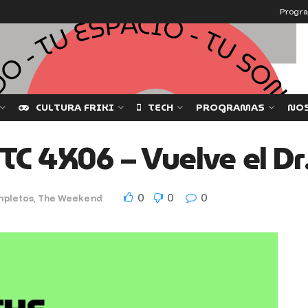
Progr
CULTURA FRIKI
TECH
PROGRAMAS
NO
 4X06 – Vuelve el Dr. 
0
0
0
mpletos
,
The Weekend