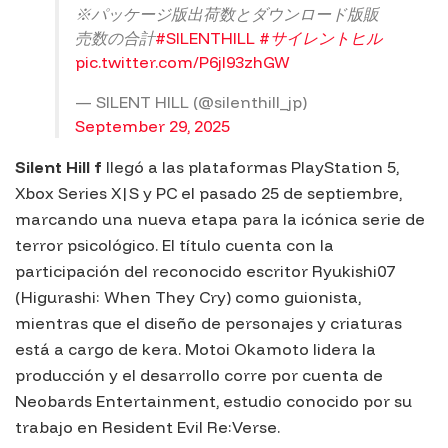
※パッケージ版出荷数とダウンロード版販
売数の合計
#SILENTHILL
#サイレントヒル
pic.twitter.com/P6jl93zhGW
— SILENT HILL (@silenthill_jp)
September 29, 2025
Silent Hill f
llegó a las plataformas PlayStation 5,
Xbox Series X|S y PC el pasado 25 de septiembre,
marcando una nueva etapa para la icónica serie de
terror psicológico. El título cuenta con la
participación del reconocido escritor Ryukishi07
(Higurashi: When They Cry) como guionista,
mientras que el diseño de personajes y criaturas
está a cargo de kera. Motoi Okamoto lidera la
producción y el desarrollo corre por cuenta de
Neobards Entertainment, estudio conocido por su
trabajo en Resident Evil Re:Verse.