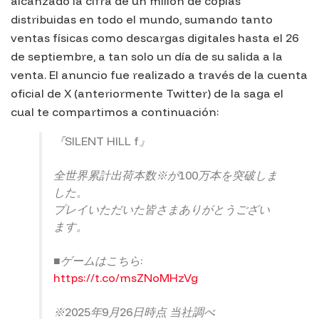
alcanzado la cifra de un millón de copias
distribuidas en todo el mundo, sumando tanto
ventas físicas como descargas digitales hasta el 26
de septiembre, a tan solo un día de su salida a la
venta. El anuncio fue realizado a través de la cuenta
oficial de X (anteriormente Twitter) de la saga el
cual te compartimos a continuación:
『SILENT HILL f』
全世界累計出荷本数※が100万本を突破しま
した。
プレイいただいた皆さまありがとうござい
ます。
■ゲームはこちら:
https://t.co/msZNoMHzVg
※2025年9月26日時点 当社調べ