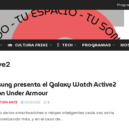
Progr
CULTURA FRIKI
TECH
PROGRAMAS
NO
ve2
ung presenta el Galaxy Watch Active2
ón Under Armour
TIÁN ARCE
02/03/2025
0
 de los smartwatches o relojes inteligentes cada vez se ha
cializando más, y en el caso de ...