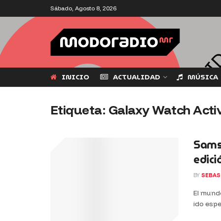
Sábado, Agosto 8, 2026
INICIO
ACTUALIDAD
MÚSICA
Etiqueta:
Galaxy Watch Acti
Sams
edici
BY
SEBAS
El mundo
ido espe