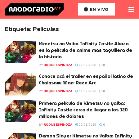
EN VIVO
Etiqueta:
Películas
Kimetsu no Yaiba Infinity Castle Akaza
es la película de anime mas taquillera de
la historia
BY
ROQUE ESPINOZA
22/09/2025
0
Conoce acá el trailer en español latino de
Chainsaw Man: Reze Arc
BY
ROQUE ESPINOZA
11/09/2025
0
Primera película de Kimetsu no yaiba:
Infinity Castle cerca de llegar a los 120
millones de dólares
BY
ROQUE ESPINOZA
06/08/2025
0
Demon Slayer Kimetsu no Yaiba: Infinity