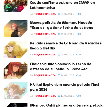
Castle confirma estreno en IMAX en
Latinoamérica
BY
ROQUE ESPINOZA
23/07/2025
0
Nueva película de Mamoru Hosoda
“Scarlet” ya tiene fecha de estreno
BY
ROQUE ESPINOZA
01/05/2025
0
Película remake de La Rosa de Versalles
llega a Netflix
BY
ROQUE ESPINOZA
03/04/2025
0
Chainsaw Man anuncia la fecha de
estreno de su película “Reze Arc”
BY
ROQUE ESPINOZA
24/03/2025
0
Hibike! Euphonium anuncia película final
para 2026
BY
ROQUE ESPINOZA
18/03/2025
0
Mamoru Oshii planea una tercera película