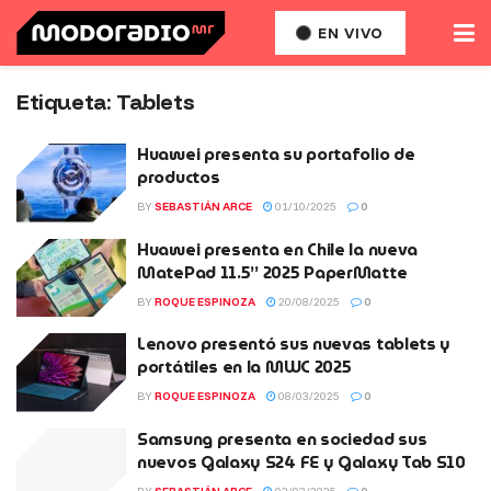
EN VIVO
Etiqueta:
Tablets
Huawei presenta su portafolio de
productos
BY
SEBASTIÁN ARCE
01/10/2025
0
Huawei presenta en Chile la nueva
MatePad 11.5” 2025 PaperMatte
BY
ROQUE ESPINOZA
20/08/2025
0
Lenovo presentó sus nuevas tablets y
portátiles en la MWC 2025
BY
ROQUE ESPINOZA
08/03/2025
0
Samsung presenta en sociedad sus
nuevos Galaxy S24 FE y Galaxy Tab S10