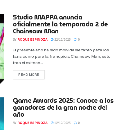
Studio MAPPA anuncia
oficialmente la temporada 2 de
Chainsaw Man
BY
ROQUE ESPINOZA
22/12/2025
0
El presente año ha sido inolvidable tanto para los
fans como para la franquicia Chainsaw Man, esto
tras el exitoso...
READ MORE
Game Awards 2025: Conoce a los
ganadores de la gran noche del
año
BY
ROQUE ESPINOZA
12/12/2025
0